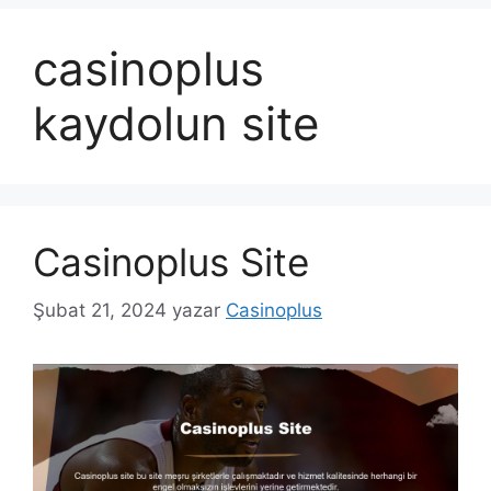
casinoplus
kaydolun site
Casinoplus Site
Şubat 21, 2024
yazar
Casinoplus