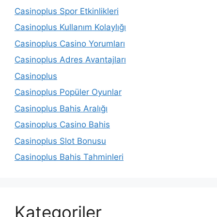
Casinoplus Spor Etkinlikleri
Casinoplus Kullanım Kolaylığı
Casinoplus Casino Yorumları
Casinoplus Adres Avantajları
Casinoplus
Casinoplus Popüler Oyunlar
Casinoplus Bahis Aralığı
Casinoplus Casino Bahis
Casinoplus Slot Bonusu
Casinoplus Bahis Tahminleri
Kategoriler