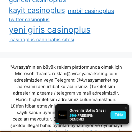
kayit casinoplus
mobil casinoplus
twitter casinoplus
yeni giris casinoplus
casinoplus canlı bahis sitesi
"Avrasya'nın en büyük reklam platformunda olmak için
Microsoft Teams:
reklam@avrasyamarketing.com
adresimizden veya Telegram: @Avrasyamarketing
adresimizden irtibat kurabilirsiniz. (Tek iletişim
adreslerimiz teams / telegram ve mail adresimizdir.
Harici hiçbir iletişim adresimiz bulunmamaktadır.
Lütfen itibar etmeyiniz.) Türkiye yasalarına göre 7258
sayılı kanun uyarınca yasa dışı bahis oynamanın
cezaları mevcuttur. Şu an bulunduğunuz site hiç bir
şekilde illegal bahis oyunları oynatmıyor ve oynamaya
aracı olmuyordur.
betbox
|
betvoy
|
rolletto
|
golazo
|