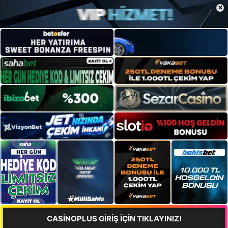
×
CASİNOPLUS GİRİŞ İÇİN TIKLAYINIZ!