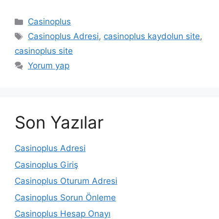
Kategoriler
Casinoplus
Etiketler
Casinoplus Adresi
,
casinoplus kaydolun site
,
casinoplus site
Yorum yap
Son Yazılar
Casinoplus Adresi
Casinoplus Giriş
Casinoplus Oturum Adresi
Casinoplus Sorun Önleme
Casinoplus Hesap Onayı