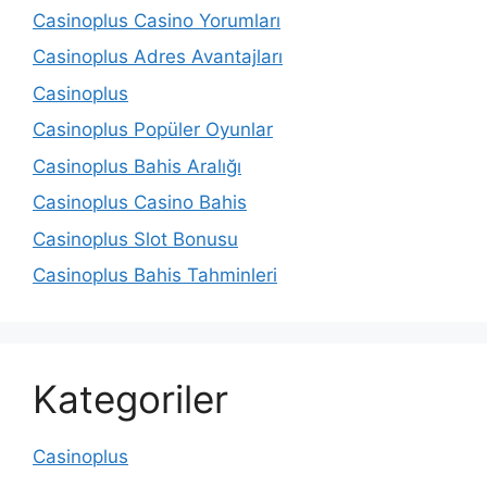
Casinoplus Casino Yorumları
Casinoplus Adres Avantajları
Casinoplus
Casinoplus Popüler Oyunlar
Casinoplus Bahis Aralığı
Casinoplus Casino Bahis
Casinoplus Slot Bonusu
Casinoplus Bahis Tahminleri
Kategoriler
Casinoplus