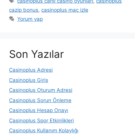
casinoplus canlı casino oyunları
,
casinoplus
cazip bonus
,
casinoplus maç izle
Yorum yap
Son Yazılar
Casinoplus Adresi
Casinoplus Giriş
Casinoplus Oturum Adresi
Casinoplus Sorun Önleme
Casinoplus Hesap Onayı
Casinoplus Spor Etkinlikleri
Casinoplus Kullanım Kolaylığı