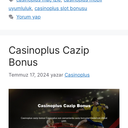
uyumluluk
,
casinoplus slot bonusu
Yorum yap
Casinoplus Cazip
Bonus
Temmuz 17, 2024
yazar
Casinoplus