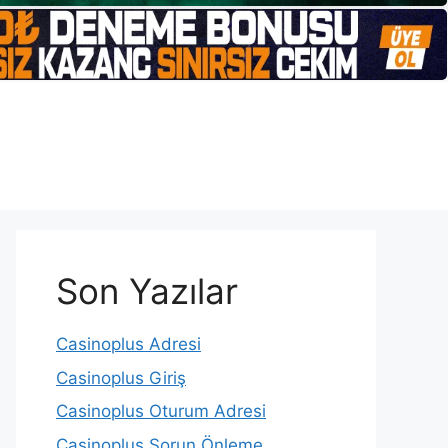
Son Yazılar
Casinoplus Adresi
Casinoplus Giriş
Casinoplus Oturum Adresi
Casinoplus Sorun Önleme