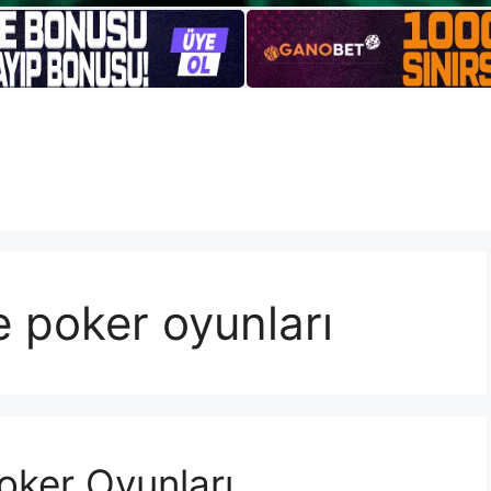
e poker oyunları
oker Oyunları