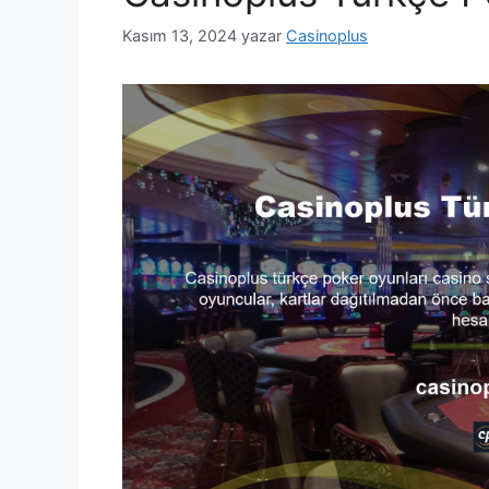
Kasım 13, 2024
yazar
Casinoplus