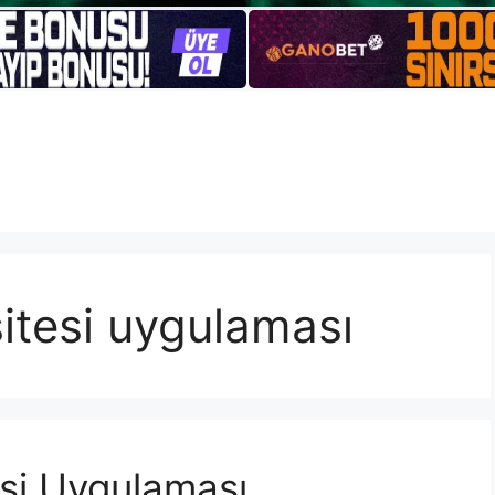
itesi uygulaması
si Uygulaması