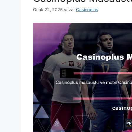
Ocak 22, 2025
yazar
Casinoplus