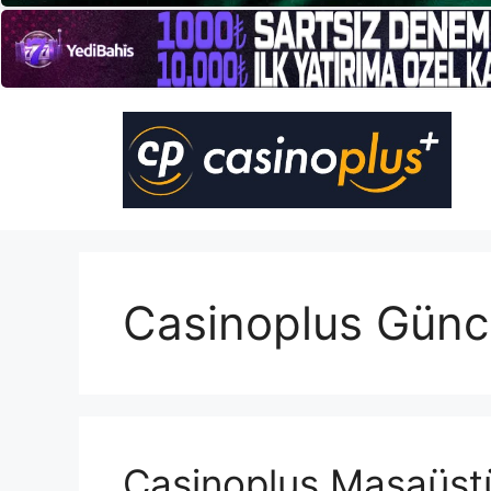
İçeriğe
atla
Casinoplus Günce
Casinoplus Masaüst