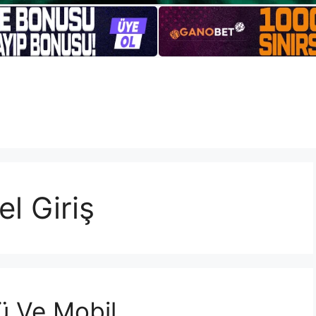
l Giriş
ü Ve Mobil