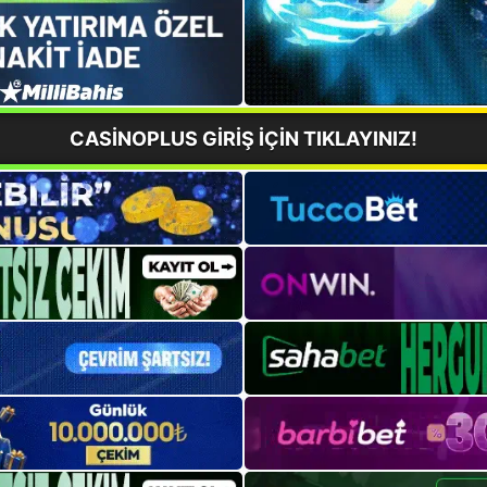
CASİNOPLUS GİRİŞ İÇİN TIKLAYINIZ!