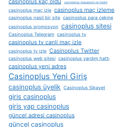
casinoplus kaç oldu
casinoplus masaüstü ve mobil
casinoplus maç izleme
casinoplus maç izle
casinoplus nasil bir site
casinoplus para çekme
casinoplus sitesi
casinoplus promosyon
Casinoplus Telegram
casinoplus tv
casinoplus tv canli maç izle
Casinoplus Twitter
casinoplus tv izle
casinoplus web sitesi
casinoplus yardım hattı
casinoplus yeni adres
Casinoplus Yeni Giriş
casinoplus üyelik
Casinoplus Şikayet
giris casinoplus
giris yap casinoplus
güncel adresi casinoplus
güncel casinoplus