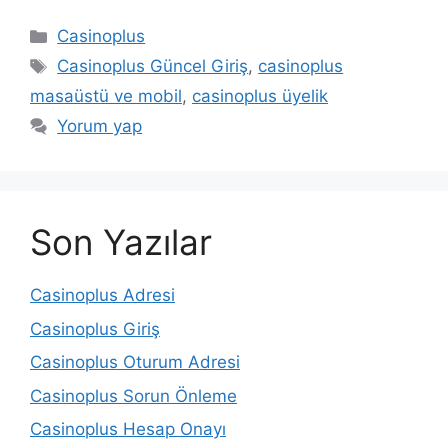
Kategoriler
Casinoplus
Etiketler
Casinoplus Güncel Giriş
,
casinoplus
masaüstü ve mobil
,
casinoplus üyelik
Yorum yap
Son Yazılar
Casinoplus Adresi
Casinoplus Giriş
Casinoplus Oturum Adresi
Casinoplus Sorun Önleme
Casinoplus Hesap Onayı