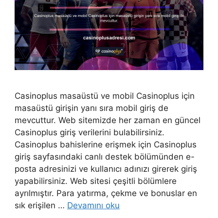
Casinoplus masaüstü ve mobil Casinoplus için
masaüstü girişin yanı sıra mobil giriş de
mevcuttur. Web sitemizde her zaman en güncel
Casinoplus giriş verilerini bulabilirsiniz.
Casinoplus bahislerine erişmek için Casinoplus
giriş sayfasındaki canlı destek bölümünden e-
posta adresinizi ve kullanıcı adınızı girerek giriş
yapabilirsiniz. Web sitesi çeşitli bölümlere
ayrılmıştır. Para yatırma, çekme ve bonuslar en
sık erişilen …
Devamını oku