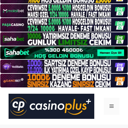
İçeriğe
atla
Menü