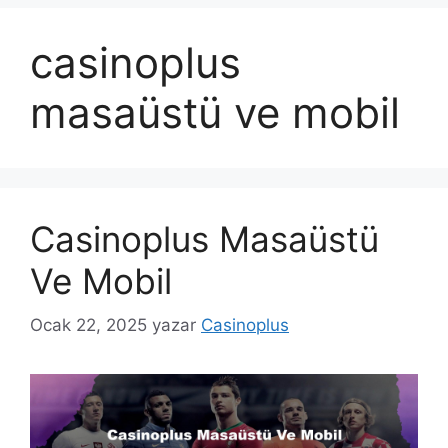
casinoplus
masaüstü ve mobil
Casinoplus Masaüstü
Ve Mobil
Ocak 22, 2025
yazar
Casinoplus