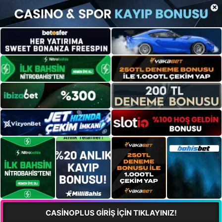
×
CASİNOPLUS GİRİŞ İÇİN TIKLAYINIZ!