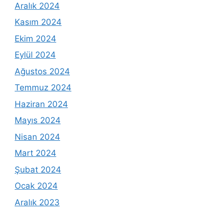
Aralık 2024
Kasım 2024
Ekim 2024
Eylül 2024
Ağustos 2024
Temmuz 2024
Haziran 2024
Mayıs 2024
Nisan 2024
Mart 2024
Şubat 2024
Ocak 2024
Aralık 2023