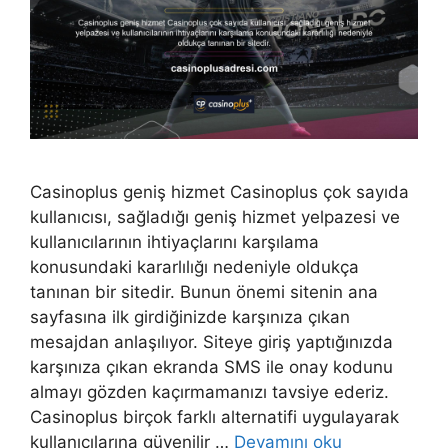
Casinoplus geniş hizmet Casinoplus çok sayıda
kullanıcısı, sağladığı geniş hizmet yelpazesi ve
kullanıcılarının ihtiyaçlarını karşılama
konusundaki kararlılığı nedeniyle oldukça
tanınan bir sitedir. Bunun önemi sitenin ana
sayfasına ilk girdiğinizde karşınıza çıkan
mesajdan anlaşılıyor. Siteye giriş yaptığınızda
karşınıza çıkan ekranda SMS ile onay kodunu
almayı gözden kaçırmamanızı tavsiye ederiz.
Casinoplus birçok farklı alternatifi uygulayarak
kullanıcılarına güvenilir …
Devamını oku