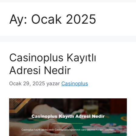
Ay:
Ocak 2025
Casinoplus Kayıtlı
Adresi Nedir
Ocak 29, 2025
yazar
Casinoplus