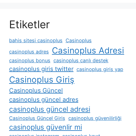
Etiketler
bahis sitesi casinoplus
Casinoplus
Casinoplus Adresi
casinoplus adres
casinoplus bonus
casinoplus canlı destek
casinoplus giris twitter
casinoplus giris yap
Casinoplus Giriş
Casinoplus Güncel
casinoplus güncel adres
casinoplus güncel adresi
Casinoplus Güncel Giriş
casinoplus güvenilirliği
casinoplus güvenlir mi
casinoplus instagram
casinoplus kayıt