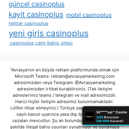
güncel casinoplus
kayit casinoplus
mobil casinoplus
twitter casinoplus
yeni giris casinoplus
casinoplus canlı bahis sitesi
"Avrasya'nın en büyük reklam platformunda olmak için
Microsoft Teams:
reklam@avrasyamarketing.com
adresimizden veya Telegram: @Avrasyamarketing
adresimizden irtibat kurabilirsiniz. (Tek iletişim
adreslerimiz teams / telegram ve mail adresimizdir.
Harici hiçbir iletişim adresimiz bulunmamaktadır.
Lütfen itibar etmeyiniz.) Türkiye yasalarına göre 7258
sayılı kanun uyarınca yasa dışı bahis oynamanın
cezaları mevcuttur. Şu an bulunduğunuz site hiç bir
şekilde illegal bahis oyunları oynatmıyor ve oynamaya