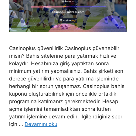
Casinoplus güvenilirlik Casinoplus güvenebilir
misin? Bahis sitelerine para yatırmak hızlı ve
kolaydır. Hesabınıza giriş yaptıktan sonra
minimum yatırım yapmalısınız. Bahis şirketi son
derece güvenilirdir ve para yatırma işleminde
herhangi bir sorun yaşanmaz. Casinoplus bahis
kuponu oluşturabilmek için öncelikle ortaklık
programına katılmanız gerekmektedir. Hesap
açma işlemini tamamladıktan sonra lütfen
yatırım işlemine devam edin. İlgilendiğiniz spor
için …
Devamını oku