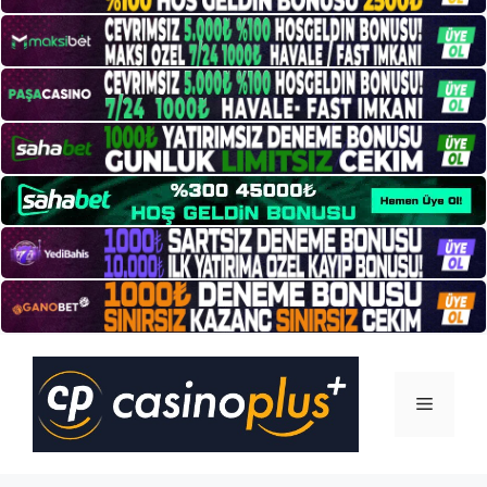
İçeriğe
atla
Menü