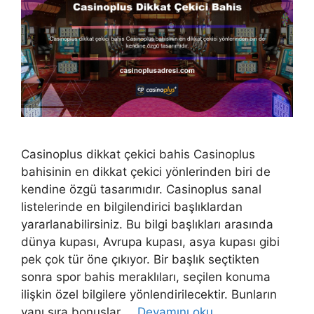
Casinoplus dikkat çekici bahis Casinoplus
bahisinin en dikkat çekici yönlerinden biri de
kendine özgü tasarımıdır. Casinoplus sanal
listelerinde en bilgilendirici başlıklardan
yararlanabilirsiniz. Bu bilgi başlıkları arasında
dünya kupası, Avrupa kupası, asya kupası gibi
pek çok tür öne çıkıyor. Bir başlık seçtikten
sonra spor bahis meraklıları, seçilen konuma
ilişkin özel bilgilere yönlendirilecektir. Bunların
yanı sıra bonuslar …
Devamını oku