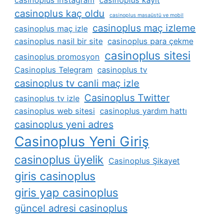
casinoplus kaç oldu
casinoplus masaüstü ve mobil
casinoplus maç izleme
casinoplus maç izle
casinoplus nasil bir site
casinoplus para çekme
casinoplus sitesi
casinoplus promosyon
Casinoplus Telegram
casinoplus tv
casinoplus tv canli maç izle
Casinoplus Twitter
casinoplus tv izle
casinoplus web sitesi
casinoplus yardım hattı
casinoplus yeni adres
Casinoplus Yeni Giriş
casinoplus üyelik
Casinoplus Şikayet
giris casinoplus
giris yap casinoplus
güncel adresi casinoplus