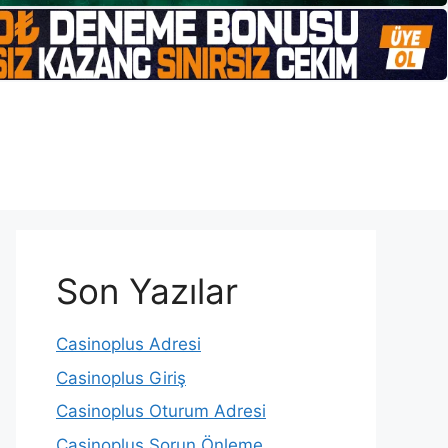
Son Yazılar
Casinoplus Adresi
Casinoplus Giriş
Casinoplus Oturum Adresi
Casinoplus Sorun Önleme