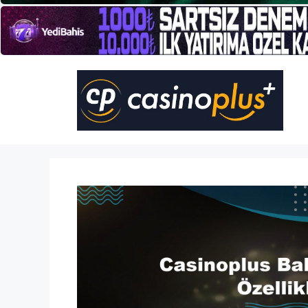
İçeriğe
atla