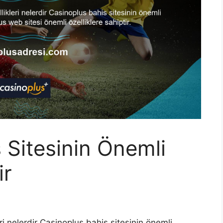
 Sitesinin Önemli
ir
ri nelerdir Casinoplus bahis sitesinin önemli