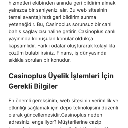
hizmetleri ekibinden anında geri bildirim almak
yalnızca bir saniyenizi alır. Bu web sitesinin
temel avantajı hızlı geri bildirim sunma
yeteneğidir. Bu, Casinoplus sorunsuz bir canlı
bahis sağlayıcısı haline getirir. Casinoplus canlı
yayınında konuşulan konular oldukça
kapsamlıdır. Farklı odalar oluşturarak kolaylıkla
çözüm bulabilirsiniz. Finans, iş dünyasında
sıklıkla sorulan bir konudur.
Casinoplus Üyelik İşlemleri İçin
Gerekli Bilgiler
En önemli gereksinim, web sitesinin verimlilik ve
etkinliği sağlamak için depo teknolojisini düzenli
olarak güncellemesidir.Casinoplus neden
adresinizi engelliyor? Müşterilerine cazip