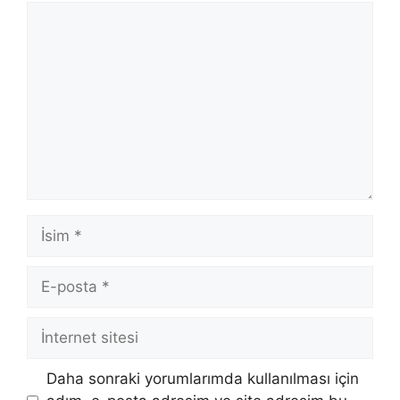
Yorum
İsim
E-
posta
İnternet
sitesi
Daha sonraki yorumlarımda kullanılması için