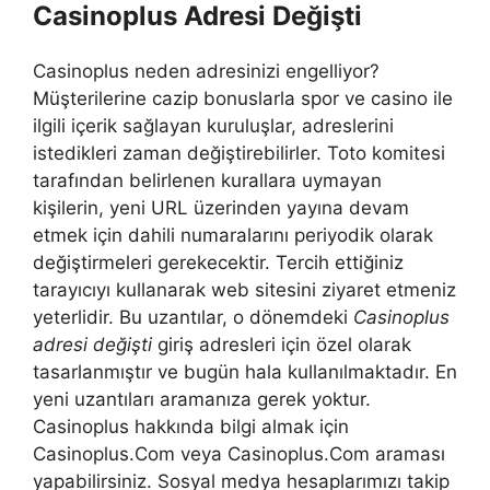
Casinoplus Adresi Değişti
Casinoplus neden adresinizi engelliyor?
Müşterilerine cazip bonuslarla spor ve casino ile
ilgili içerik sağlayan kuruluşlar, adreslerini
istedikleri zaman değiştirebilirler. Toto komitesi
tarafından belirlenen kurallara uymayan
kişilerin, yeni URL üzerinden yayına devam
etmek için dahili numaralarını periyodik olarak
değiştirmeleri gerekecektir. Tercih ettiğiniz
tarayıcıyı kullanarak web sitesini ziyaret etmeniz
yeterlidir. Bu uzantılar, o dönemdeki
Casinoplus
adresi değişti
giriş adresleri için özel olarak
tasarlanmıştır ve bugün hala kullanılmaktadır. En
yeni uzantıları aramanıza gerek yoktur.
Casinoplus hakkında bilgi almak için
Casinoplus.Com veya Casinoplus.Com araması
yapabilirsiniz. Sosyal medya hesaplarımızı takip