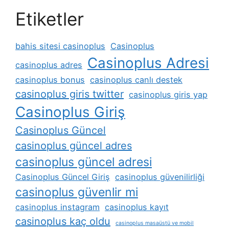
Etiketler
bahis sitesi casinoplus
Casinoplus
Casinoplus Adresi
casinoplus adres
casinoplus bonus
casinoplus canlı destek
casinoplus giris twitter
casinoplus giris yap
Casinoplus Giriş
Casinoplus Güncel
casinoplus güncel adres
casinoplus güncel adresi
Casinoplus Güncel Giriş
casinoplus güvenilirliği
casinoplus güvenlir mi
casinoplus instagram
casinoplus kayıt
casinoplus kaç oldu
casinoplus masaüstü ve mobil