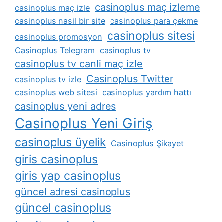
casinoplus maç izleme
casinoplus maç izle
casinoplus nasil bir site
casinoplus para çekme
casinoplus sitesi
casinoplus promosyon
Casinoplus Telegram
casinoplus tv
casinoplus tv canli maç izle
Casinoplus Twitter
casinoplus tv izle
casinoplus web sitesi
casinoplus yardım hattı
casinoplus yeni adres
Casinoplus Yeni Giriş
casinoplus üyelik
Casinoplus Şikayet
giris casinoplus
giris yap casinoplus
güncel adresi casinoplus
güncel casinoplus