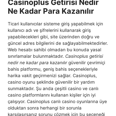
Casinoplus Getirisi Nedir
Ne Kadar Para Kazanılır
Ticari kullanıcılar sisteme giriş yapabilmek için
kullanıcı adı ve şifrelerini kullanarak giriş
yapabilecekleri gibi, site üzerinden doğru ve
güncel adres bilgilerini de sağlayabilmektedirler.
Web hesabı sahibi olmadan bu konuda yasal
sınırlamalar bulunmaktadır.
Casinoplus getirisi
nedir ne kadar para kazanılır
güvenilir çevrimiçi
bahis platformu, geniş bahis seçenekleriyle
harika vakit geçirmenizi sağlar. Casinoplus,
casino oyunu şeklinde güvenilir bir yardım
sunmaktadır. Şu anda çeşitli casino ve canlı
casino platformlarını kullanan kişiler için iyi
çalışıyor. Casinoplus canlı casino oyunlarına üye
olduktan sonra herhangi bir sorunla
karşılaşırsanız sorunu çözmek için bu seçeneği