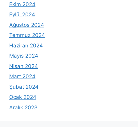
Ekim 2024
Eylül 2024
Ağustos 2024
Temmuz 2024
Haziran 2024
Mayıs 2024
Nisan 2024
Mart 2024
Şubat 2024
Ocak 2024
Aralık 2023