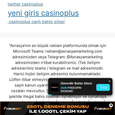
twitter casinoplus
yeni giris casinoplus
casinoplus canlı bahis sitesi
"Avrasya'nın en büyük reklam platformunda olmak için
Microsoft Teams:
reklam@avrasyamarketing.com
adresimizden veya Telegram: @Avrasyamarketing
adresimizden irtibat kurabilirsiniz. (Tek iletişim
adreslerimiz teams / telegram ve mail adresimizdir.
Harici hiçbir iletişim adresimiz bulunmamaktadır.
Lütfen itibar etmeyiniz.) Türkiye yasalarına göre 7258
sayılı kanun uyarınca yasa dışı bahis oynamanın
cezaları mevcuttur. Şu an bulunduğunuz site hiç bir
şekilde illegal bahis oyunları oynatmıyor ve oynamaya
aracı olmuyordur.
betbox
|
betvoy
|
rolletto
|
golazo
|
×
casinogalataa
|
vegabet
|
napolyonbet
|
casival
"