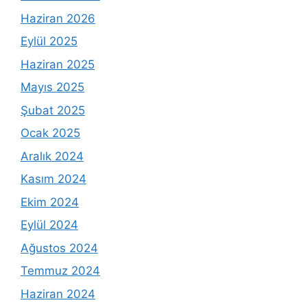
Haziran 2026
Eylül 2025
Haziran 2025
Mayıs 2025
Şubat 2025
Ocak 2025
Aralık 2024
Kasım 2024
Ekim 2024
Eylül 2024
Ağustos 2024
Temmuz 2024
Haziran 2024