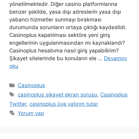
yönetilmektedir. Diğer casino platformlarına
benzer şekilde, yasa dışı adreslerin yasa dışı
yabancı hizmetler sunmayı bırakması
durumunda sorunların ortaya çıktığı kaydedildi.
Casinoplus kapatılması sektöre yeni giriş
engellerinin uygulanmasından mı kaynaklandı?
Casinoplus hesabıma nasıl giriş yapabilirim?
Şikayet sitelerinde bu konuların ele …
Devamını
oku
Kategoriler
Casinoplus
Etiketler
casinoplus şikayet ekran sorusu
,
Casinoplus
Twitter
,
casinoplus üye yatırım tutar
Yorum yap