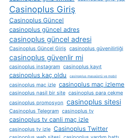
Casinoplus Giriş
Casinoplus Güncel
casinoplus güncel adres
casinoplus güncel adresi
Casinoplus Güncel Giriş
casinoplus güvenilirliği
casinoplus güvenlir mi
casinoplus instagram
casinoplus kayıt
casinoplus kaç oldu
casinoplus masaüstü ve mobil
casinoplus maç izleme
casinoplus maç izle
casinoplus nasil bir site
casinoplus para çekme
casinoplus sitesi
casinoplus promosyon
Casinoplus Telegram
casinoplus tv
casinoplus tv canli maç izle
Casinoplus Twitter
casinoplus tv izle
casinoplus web sitesi
casinoplus yardım hattı