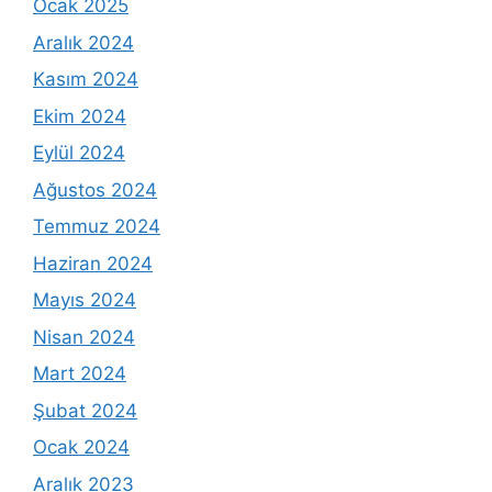
Ocak 2025
Aralık 2024
Kasım 2024
Ekim 2024
Eylül 2024
Ağustos 2024
Temmuz 2024
Haziran 2024
Mayıs 2024
Nisan 2024
Mart 2024
Şubat 2024
Ocak 2024
Aralık 2023