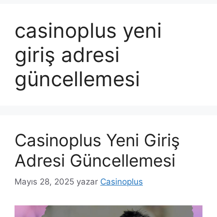
casinoplus yeni
giriş adresi
güncellemesi
Casinoplus Yeni Giriş
Adresi Güncellemesi
Mayıs 28, 2025
yazar
Casinoplus