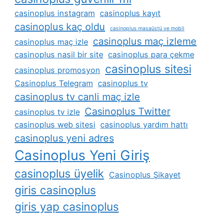
casinoplus instagram
casinoplus kayıt
casinoplus kaç oldu
casinoplus masaüstü ve mobil
casinoplus maç izleme
casinoplus maç izle
casinoplus nasil bir site
casinoplus para çekme
casinoplus sitesi
casinoplus promosyon
Casinoplus Telegram
casinoplus tv
casinoplus tv canli maç izle
Casinoplus Twitter
casinoplus tv izle
casinoplus web sitesi
casinoplus yardım hattı
casinoplus yeni adres
Casinoplus Yeni Giriş
casinoplus üyelik
Casinoplus Şikayet
giris casinoplus
giris yap casinoplus