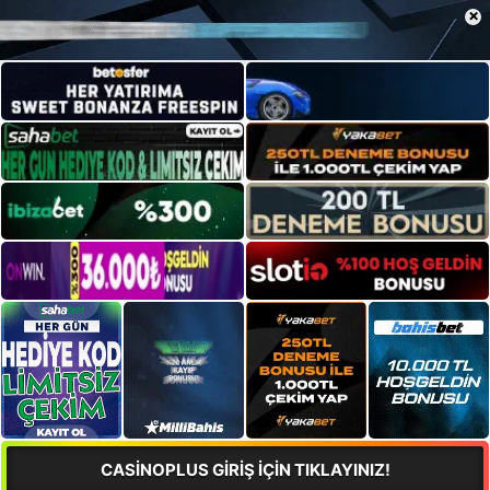
×
CASİNOPLUS GİRİŞ İÇİN TIKLAYINIZ!