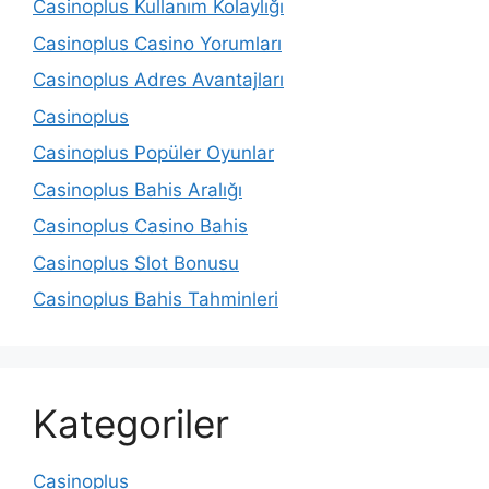
Casinoplus Kullanım Kolaylığı
Casinoplus Casino Yorumları
Casinoplus Adres Avantajları
Casinoplus
Casinoplus Popüler Oyunlar
Casinoplus Bahis Aralığı
Casinoplus Casino Bahis
Casinoplus Slot Bonusu
Casinoplus Bahis Tahminleri
Kategoriler
Casinoplus