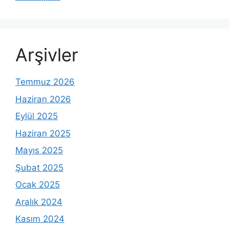
Arşivler
Temmuz 2026
Haziran 2026
Eylül 2025
Haziran 2025
Mayıs 2025
Şubat 2025
Ocak 2025
Aralık 2024
Kasım 2024