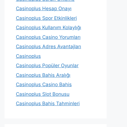
Casinoplus Hesap Onayı
Casinoplus Spor Etkinlikleri
Casinoplus Kullanım Kolaylığı
Casinoplus Casino Yorumları
Casinoplus Adres Avantajları
Casinoplus
Casinoplus Popüler Oyunlar
Casinoplus Bahis Aralığı
Casinoplus Casino Bahis
Casinoplus Slot Bonusu
Casinoplus Bahis Tahminleri