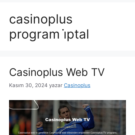
casinoplus
program i̇ptal
Casinoplus Web TV
Kasım 30, 2024
yazar
Casinoplus