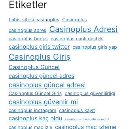
Etiketler
bahis sitesi casinoplus
Casinoplus
Casinoplus Adresi
casinoplus adres
casinoplus bonus
casinoplus canlı destek
casinoplus giris twitter
casinoplus giris yap
Casinoplus Giriş
Casinoplus Güncel
casinoplus güncel adres
casinoplus güncel adresi
Casinoplus Güncel Giriş
casinoplus güvenilirliği
casinoplus güvenlir mi
casinoplus instagram
casinoplus kayıt
casinoplus kaç oldu
casinoplus masaüstü ve mobil
casinoplus maç izleme
casinoplus maç izle