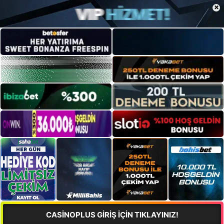
×
CASİNOPLUS GİRİŞ İÇİN TIKLAYINIZ!