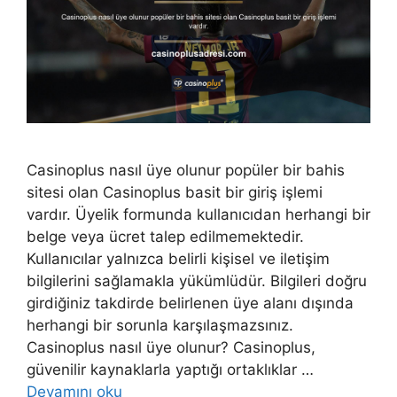
Casinoplus nasıl üye olunur popüler bir bahis
sitesi olan Casinoplus basit bir giriş işlemi
vardır. Üyelik formunda kullanıcıdan herhangi bir
belge veya ücret talep edilmemektedir.
Kullanıcılar yalnızca belirli kişisel ve iletişim
bilgilerini sağlamakla yükümlüdür. Bilgileri doğru
girdiğiniz takdirde belirlenen üye alanı dışında
herhangi bir sorunla karşılaşmazsınız.
Casinoplus nasıl üye olunur? Casinoplus,
güvenilir kaynaklarla yaptığı ortaklıklar …
Devamını oku