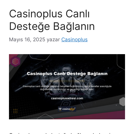
Casinoplus Canlı
Desteğe Bağlanın
Mayıs 16, 2025
yazar
Casinoplus