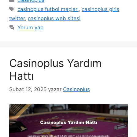
Etiketler
casinoplus futbol maçları
,
casinoplus giris
twitter
,
casinoplus web sitesi
Yorum yap
Casinoplus Yardım
Hattı
Şubat 12, 2025
yazar
Casinoplus