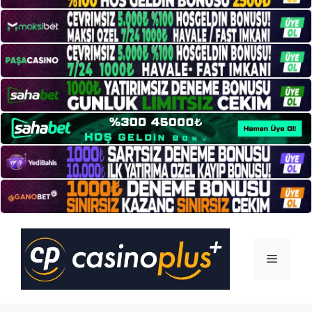
İçeriğe
atla
Menü