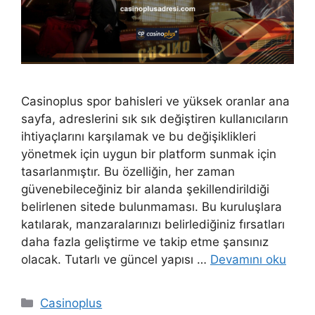
Casinoplus spor bahisleri ve yüksek oranlar ana
sayfa, adreslerini sık sık değiştiren kullanıcıların
ihtiyaçlarını karşılamak ve bu değişiklikleri
yönetmek için uygun bir platform sunmak için
tasarlanmıştır. Bu özelliğin, her zaman
güvenebileceğiniz bir alanda şekillendirildiği
belirlenen sitede bulunmaması. Bu kuruluşlara
katılarak, manzaralarınızı belirlediğiniz fırsatları
daha fazla geliştirme ve takip etme şansınız
olacak. Tutarlı ve güncel yapısı …
Devamını oku
Kategoriler
Casinoplus