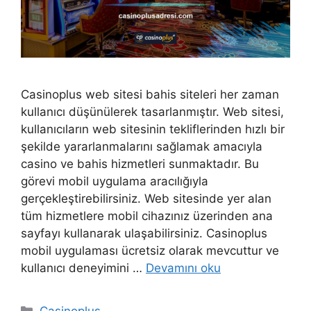
Casinoplus web sitesi bahis siteleri her zaman
kullanıcı düşünülerek tasarlanmıştır. Web sitesi,
kullanıcıların web sitesinin tekliflerinden hızlı bir
şekilde yararlanmalarını sağlamak amacıyla
casino ve bahis hizmetleri sunmaktadır. Bu
görevi mobil uygulama aracılığıyla
gerçekleştirebilirsiniz. Web sitesinde yer alan
tüm hizmetlere mobil cihazınız üzerinden ana
sayfayı kullanarak ulaşabilirsiniz. Casinoplus
mobil uygulaması ücretsiz olarak mevcuttur ve
kullanıcı deneyimini …
Devamını oku
Kategoriler
Casinoplus