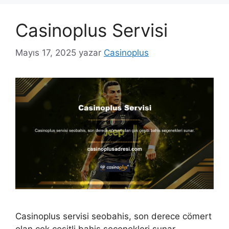
Casinoplus Servisi
Mayıs 17, 2025
yazar
Casinoplus
Casinoplus servisi seobahis, son derece cömert