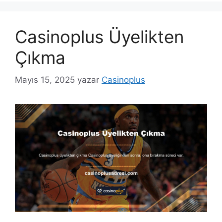
Casinoplus Üyelikten
Çıkma
Mayıs 15, 2025
yazar
Casinoplus