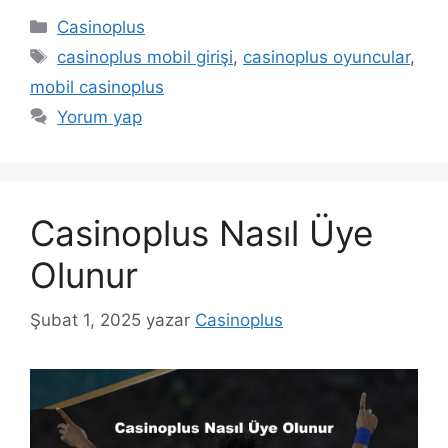
Kategoriler
Casinoplus
Etiketler
casinoplus mobil girişi
,
casinoplus oyuncular
,
mobil casinoplus
Yorum yap
Casinoplus Nasıl Üye
Olunur
Şubat 1, 2025
yazar
Casinoplus