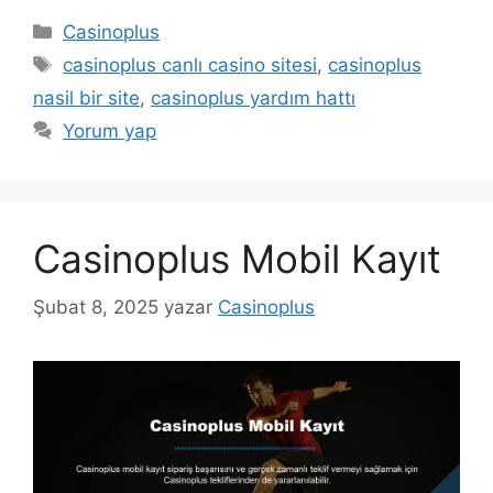
Kategoriler
Casinoplus
Etiketler
casinoplus canlı casino sitesi
,
casinoplus
nasil bir site
,
casinoplus yardım hattı
Yorum yap
Casinoplus Mobil Kayıt
Şubat 8, 2025
yazar
Casinoplus