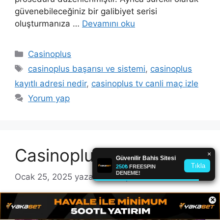
güvenebileceğiniz bir galibiyet serisi
oluşturmanıza …
Devamını oku
Kategoriler
Casinoplus
Etiketler
casinoplus başarısı ve sistemi
,
casinoplus
kayıtlı adresi nedir
,
casinoplus tv canli maç izle
Yorum yap
Casinoplus Güvenilirlik
Ocak 25, 2025
yazar
Casinoplus
×