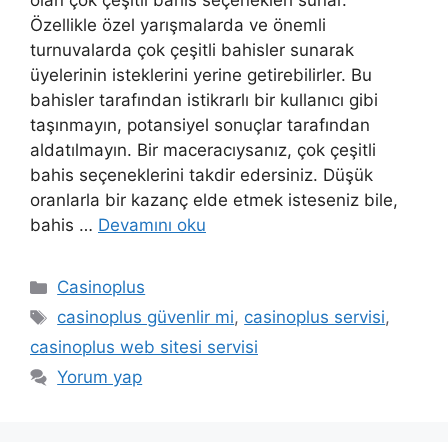
olan çok çeşitli bahis seçenekleri sunar.
Özellikle özel yarışmalarda ve önemli
turnuvalarda çok çeşitli bahisler sunarak
üyelerinin isteklerini yerine getirebilirler. Bu
bahisler tarafından istikrarlı bir kullanıcı gibi
taşınmayın, potansiyel sonuçlar tarafından
aldatılmayın. Bir maceracıysanız, çok çeşitli
bahis seçeneklerini takdir edersiniz. Düşük
oranlarla bir kazanç elde etmek isteseniz bile,
bahis …
Devamını oku
Kategoriler
Casinoplus
Etiketler
casinoplus güvenlir mi
,
casinoplus servisi
,
casinoplus web sitesi servisi
Yorum yap